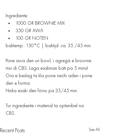
Ingrediente:
1000 GR BROWNIE MIX
350 GR AWA
100 GR NOTEN
baktemp.: 150°C | baktijd: ca. 35 /45 min.
Pone awa den un bowl, i agregá e brownie 
mix di CBS. Laga esakinan bati pa 5 minüt. 
Ora e beslag ta kla pone nechi aden i pone 
den e forma. 
Hinka esaki den fòrnu pa 35/45 min. 
Tur ingrediente i material ta optenibel na 
CBS.
See All
Recent Posts