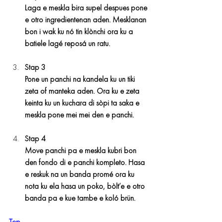
Laga e meskla bira supel despues pone 
e otro ingredientenan aden. Mesklanan 
bon i wak ku nó tin klònchi ora ku a 
batiele lagé reposá un ratu.
Stap 3
Pone un panchi na kandela ku un tiki 
zeta of manteka aden. Ora ku e zeta 
keinta ku un kuchara di sòpi ta saka e 
meskla pone mei mei den e panchi.
Stap 4
Move panchi pa e meskla kubri bon 
den fondo di e panchi kompleto. Hasa 
e reskuk na un banda promé ora ku 
nota ku ela hasa un poko, bòlt’e e otro 
banda pa e kue tambe e koló brün.